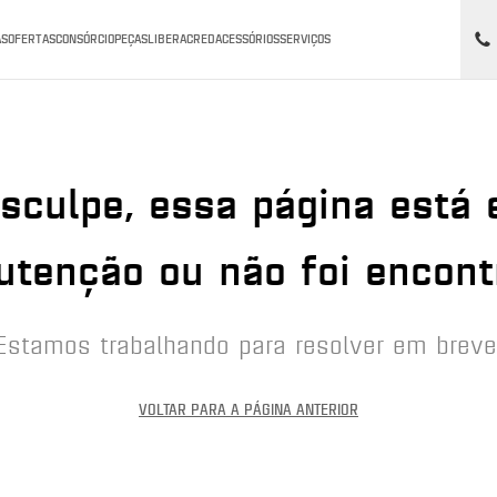
AS
OFERTAS
CONSÓRCIO
PEÇAS
LIBERACRED
ACESSÓRIOS
SERVIÇOS
sculpe, essa página está
tenção ou não foi encont
Estamos trabalhando para resolver em breve
VOLTAR PARA A PÁGINA ANTERIOR