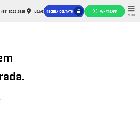
(53) 3222-2626
LOJAS
RECEBA CONTATO
WHATSAPP
MENU
 em
rada.
.